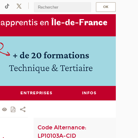
s
apprentis en
Île-de-F
rance
ENTREPRISES
INFOS
Code Alternance:
LP10103A-CID