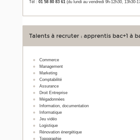
Tél :
01 58 80 83 61
(du lundi au vendredi 9h-12h30, 13h30-1
Talents à recruter : apprentis bac+1 à 
Commerce
Management
Marketing
Comptabilité
Assurance
Droit Entreprise
Mégadonnées
Information, documentation
Informatique
Jeu vidéo
Logistique
Rénovation énergétique
Topographie