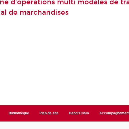
ne d'opérations multi modales de tr
nal de marchandises
Bibliothèque
Plan de site
Handi'Cnam
Accompagnemen