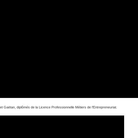
et Gaëtan, diplômés de la Licence Professionnelle Métiers de l'Entrepreneuriat.