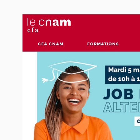
CFA CNAM
FORMATIONS
e
une
nsée