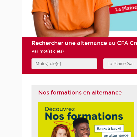
UITE
Rechercher une alternance au CFA C
Par mot(s) clé(s)
Nos formations en alternance