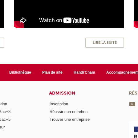
LIRE LA SUITE
Bibliothèque
Plan de site
Handi'Cnam
Accompagnemen
ADMISSION
RÉS
tion
Inscription
Bac+3
Réussir son entretien
Bac+5
Trouver une entreprise
eur