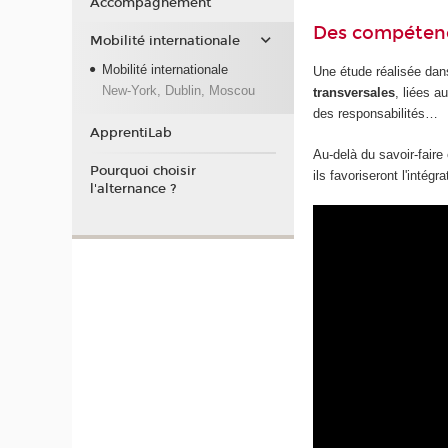
Accompagnement
Des compétenc
Mobilité internationale
Mobilité internationale
Une étude réalisée dan
New-York, Dublin, Moscou
transversales
, liées a
des responsabilités…
ApprentiLab
Au-delà du savoir-faire
Pourquoi choisir
ils favoriseront l'intég
l'alternance ?