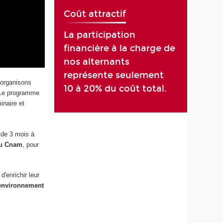
Coût attractif
La participation
financière à la charge de
nos alternants
représente seulement
 organisons
10 à 20% du coût total.
 Le programme
inaire et
 de 3 mois à
du Cnam
, pour
d'enrichir leur
 environnement