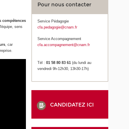
Pour nous contacter
es compétences
Service Pédagogie
d'équipe, sens
cfa.pedagogie@cnam.fr
Service Accompagnement
urs
, car
cfa.accompagnement@cnam.fr
reprise.
Tél :
01 58 80 83 61
(du lundi au
vendredi 9h-12h30, 13h30-17h)
CANDIDATEZ ICI