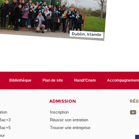
Bibliothèque
Plan de site
Handi'Cnam
Accompagnemen
ADMISSION
RÉS
tion
Inscription
Bac+3
Réussir son entretien
Bac+5
Trouver une entreprise
eur