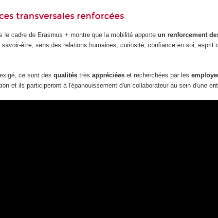
es transversales renforcées
s le cadre de Erasmus + montre que la mobilité apporte
un renforcement d
u savoir-être, sens des relations humaines, curiosité, confiance en soi, esprit 
 exigé, ce sont des
qualités
très
appréciées
et recherchées par les
employe
ration et ils participeront à l'épanouissement d'un collaborateur au sein d'une ent