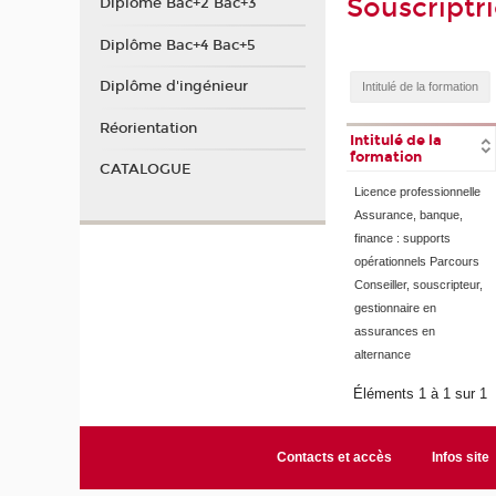
Souscriptr
Diplôme Bac+2 Bac+3
Diplôme Bac+4 Bac+5
Diplôme d'ingénieur
Réorientation
Intitulé de la
formation
CATALOGUE
Licence professionnelle
Assurance, banque,
finance : supports
opérationnels Parcours
Conseiller, souscripteur,
gestionnaire en
assurances en
alternance
Éléments 1 à 1 sur 1
Contacts et accès
Infos site