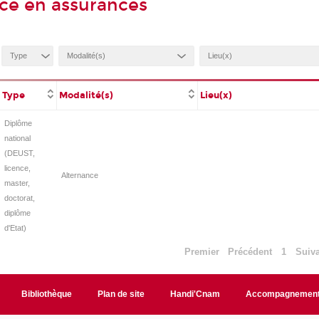
ice en assurances
Type
Modalité(s)
Lieu(x)
Diplôme
national
(DEUST,
licence,
Alternance
master,
doctorat,
diplôme
d'Etat)
Premier
Précédent
1
Suiv
Bibliothèque
Plan de site
Handi'Cnam
Accompagnemen