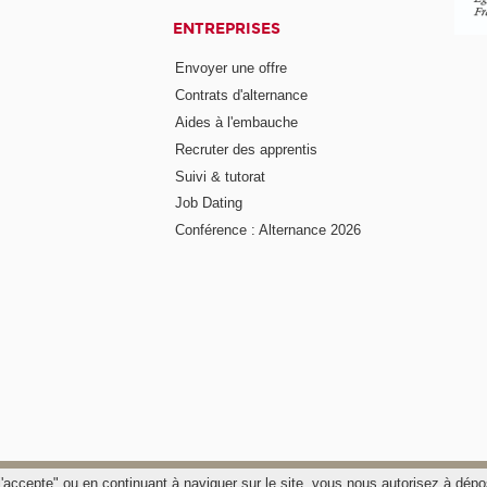
ENTREPRISES
Envoyer une offre
Contrats d'alternance
Aides à l'embauche
Recruter des apprentis
Suivi & tutorat
Job Dating
Conférence : Alternance 2026
"j'accepte" ou en continuant à naviguer sur le site, vous nous autorisez à dé