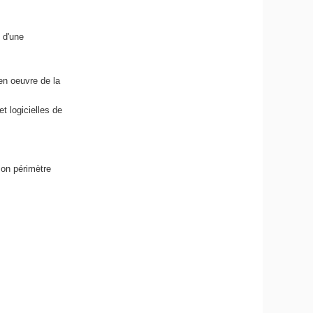
u d'une
 en oeuvre de la
t logicielles de
son périmètre