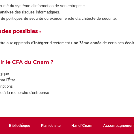
curité du système d’information de son entreprise.
 analyse des risques informatiques.
e politiques de sécurité ou exercer le rôle d’architecte de sécurité.
udes possibles :
tre aux apprentis d’
intégrer
directement
une
3ème année
de certaines
écol
ir le CFA du Cnam ?
gique
ar l'État
riptions
e à la recherche d'entreprise
Bibliothèque
Plan de site
Handi'Cnam
Accompagnemen