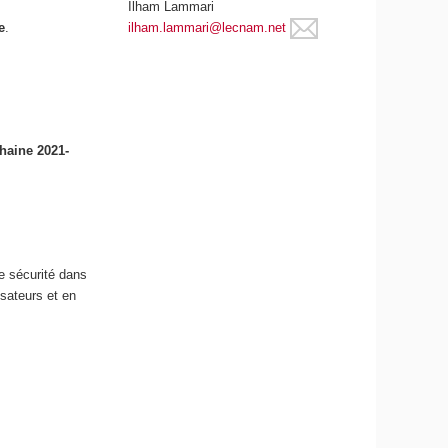
Ilham Lammari
ilham.lammari@lecnam.net
e
.
chaine 2021-
de sécurité dans
isateurs et en