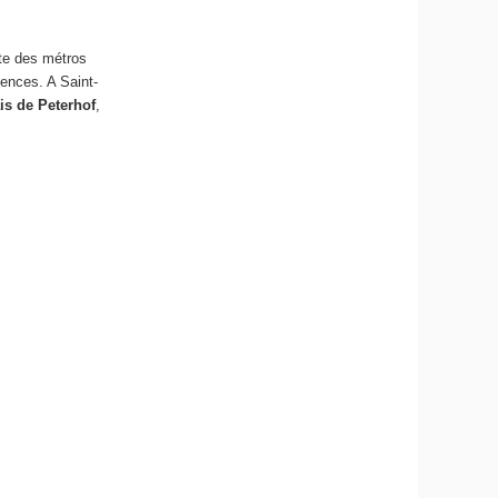
site des métros
iences. A Saint-
is de Peterhof
,