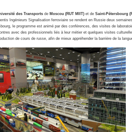
niversité des Transports
de
Moscou (RUT MIIT)
et de
Saint-Pétersbourg 
entis Ingénieurs Signalisation ferroviaire se rendent en Russie deux semaine
bourg, le programme est animé par des conférences, des visites de laboratoi
ontres avec des professionnels liés à leur métier et quelques visites culturell
troduction de cours de russe, afin de mieux appréhender la barrière de la langu