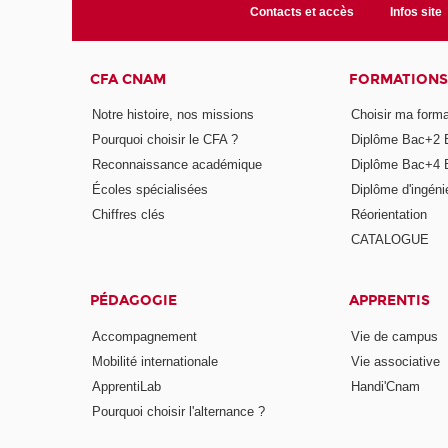
Contacts et accès
Infos site
CFA CNAM
FORMATIONS
Notre histoire, nos missions
Choisir ma forma
Pourquoi choisir le CFA ?
Diplôme Bac+2 
Reconnaissance académique
Diplôme Bac+4 
Écoles spécialisées
Diplôme d'ingéni
Chiffres clés
Réorientation
CATALOGUE
PÉDAGOGIE
APPRENTIS
Accompagnement
Vie de campus
Mobilité internationale
Vie associative
ApprentiLab
Handi'Cnam
Pourquoi choisir l'alternance ?