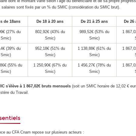
alaire dont le montant varie selon l’âge du bénéficiaire et de sa propre progres
s salaires sont fixés par un % du SMIC (considération du SMIC brut).
s de 18ans
De 18 à 20 ans
De 21 à 25 ans
De 26 
09€ (27% du
802,92€ (43% du
989,52€ (53% du
1 867,0
Smic)
Smic)
Smic)
14€ (39% du
952,18€ (51% du
1 138,88€ (61% du
1 867,0
Smic)
Smic)
Smic)
,86€ (55% du
1 250,90€ (67% du
1 456,27€ (78% du
1 867,0
Smic)
Smic)
Smic)
IC s'élève à 1 867,02€ bruts mensuels
(soit un SMIC horaire de 12,02 € eur
stère du Travail.
sentiels
nce au CFA Cnam repose sur plusieurs acteurs :