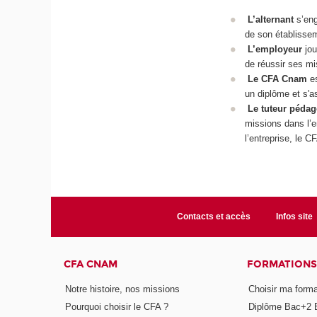
L’alternant
s’eng
de son établissem
L’employeur
jou
de réussir ses mi
Le CFA Cnam
e
un diplôme et s'a
Le tuteur péda
missions dans l’en
l’entreprise, le C
Contacts et accès
Infos site
CFA CNAM
FORMATIONS
Notre histoire, nos missions
Choisir ma forma
Pourquoi choisir le CFA ?
Diplôme Bac+2 