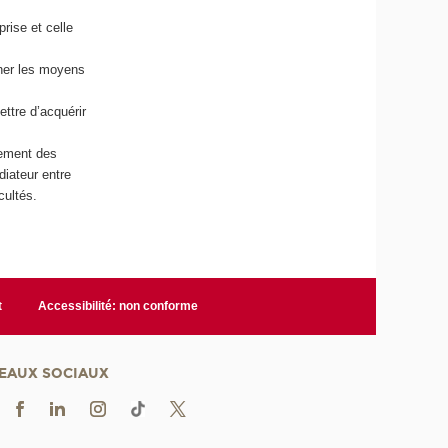
rise et celle
nner les moyens
ttre d’acquérir
ulement des
diateur entre
cultés.
t
Accessibilité: non conforme
EAUX SOCIAUX