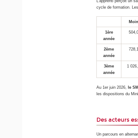
L’apprenti perçoit un s
cycle de formation. Le
Moin
1ère
504,
année
2ème
728,
année
3ème
1 026
année
Au 1er juin 2026,
le SM
les dispositions du Mini
Des acteurs es
Un parcours en alterna