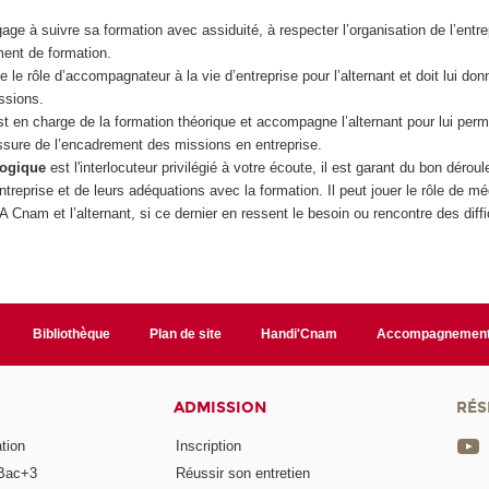
age à suivre sa formation avec assiduité, à respecter l’organisation de l’entrep
ent de formation.
e le rôle d’accompagnateur à la vie d’entreprise pour l’alternant et doit lui do
ssions.
st en charge de la formation théorique et accompagne l’alternant pour lui perme
ssure de l’encadrement des missions en entreprise.
gogique
est l'interlocuteur privilégié à votre écoute, il est garant du bon déro
treprise et de leurs adéquations avec la formation. Il peut jouer le rôle de mé
FA Cnam et l’alternant, si ce dernier en ressent le besoin ou rencontre des diffi
Bibliothèque
Plan de site
Handi'Cnam
Accompagnemen
ADMISSION
RÉS
tion
Inscription
Bac+3
Réussir son entretien