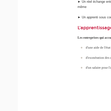
► Un réel échange entre
même
► Un apprenti sous con
L’apprentissag
Les entreprises qui accu
d'une aide de l'ét
d'exonération des c
d'un salaire pour 