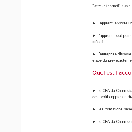
Pourquoi accueillir un al
► L'apprenti apporte u
► L’apprenti peut perme
créatif
► L’entreprise dispose 
étape du pré-recruteme
Quel est l’ac
► Le CFA du Cnam dispo
des profils apprentis di
► Les formations bénéf
► Le CFA du Cnam const