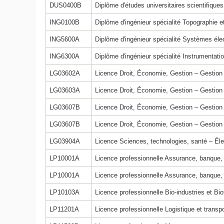
DUS0400B
Diplôme d'études universitaires scientifiques
ING0100B
Diplôme d'ingénieur spécialité Topographie 
ING5600A
Diplôme d'ingénieur spécialité Systèmes élec
ING6300A
Diplôme d'ingénieur spécialité Instrumentati
LG03602A
Licence Droit, Économie, Gestion – Gestion
LG03603A
Licence Droit, Économie, Gestion – Gesti
LG03607B
Licence Droit, Économie, Gestion – Gestion 
LG03607B
Licence Droit, Économie, Gestion – Gestion 
LG03904A
Licence Sciences, technologies, santé – Éle
LP10001A
Licence professionnelle Assurance, banque, f
LP10001A
Licence professionnelle Assurance, banque, f
LP10103A
Licence professionnelle Bio-industries et Bi
LP11201A
Licence professionnelle Logistique et transp