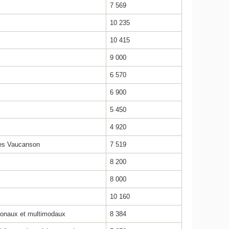
7 569
10 235
10 415
9 000
6 570
6 900
5 450
4 920
lles Vaucanson
7 519
8 200
8 000
10 160
tionaux et multimodaux
8 384