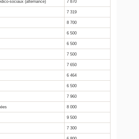
dico-sociaux (alternance)
7 870
7 319
8 700
6 500
6 500
7 500
7 650
6 464
6 500
7 960
gées
8 000
9 500
7 300
6 800