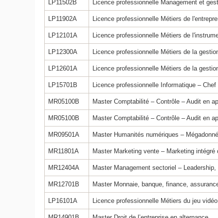
LP11502B
Licence professionnelle Management et gesti
LP11902A
Licence professionnelle Métiers de l'entre
LP12101A
Licence professionnelle Métiers de l'instrum
LP12300A
Licence professionnelle Métiers de la gestion
LP12601A
Licence professionnelle Métiers de la gestio
LP15701B
Licence professionnelle Informatique – Chef 
MR05100B
Master Comptabilité – Contrôle – Audit en ap
MR05100B
Master Comptabilité – Contrôle – Audit en a
MR09501A
Master Humanités numériques – Mégadonné
MR11801A
Master Marketing vente – Marketing intégré 
MR12404A
Master Management sectoriel – Leadership,
MR12701B
Master Monnaie, banque, finance, assurance
LP16101A
Licence professionnelle Métiers du jeu vidé
MR14901B
Master Droit de l’entreprise en alternance