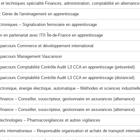
 et techniques spécialité Finances, administration, comptabilité en alternance
et Génie de l'aménagement en apprentissage
troniques – Signalisation ferroviaire en apprentissage
on en partenariat avec ITII Île-de-France en apprentissage
 parcours Commerce et développement international
on parcours Management Vaucanson
parcours Comptabilité Contrôle Audit L3 CCA en apprentissage (présentiel)
parcours Comptabilité Contrôle Audit L3 CCA en apprentissage (distanciel)
ctronique, énergie électrique, automatique – Méthodes et sciences industrie
inance – Conseiller, souscripteur, gestionnaire en assurances (alternance)
inance – Conseiller, souscripteur, gestionnaire en assurances (alternance)
otechnologies – Pharmacovigilances et autres vigilances
orts internationaux – Responsable organisation et achats de transport interna