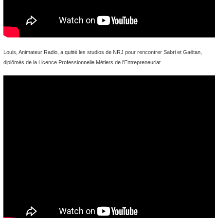
Louis, Animateur Radio, a quitté les studios de NRJ pour rencontrer Sabri et Gaëtan,
diplômés de la Licence Professionnelle Métiers de l'Entrepreneuriat.