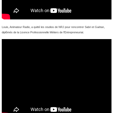
Louis, Animateur Radio, a quitté les studios de NRJ pour rencontrer Sabri et Gaëtan,
diplômés de la Licence Professionnelle Métiers de l'Entrepreneuriat.