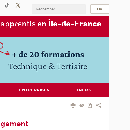
s
apprentis en
Île-de-F
rance
ENTREPRISES
INFOS
nagement