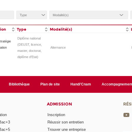
tion
Type
Modalité(s)
Diplôme national
tratégie
(DEUST, licence,
ation
Alternance
master, doctorat,
diplôme d'Etat)
Bibliothèque
Plan de site
Handi'Cnam
Accompagnemen
ADMISSION
RÉS
tion
Inscription
Bac+3
Réussir son entretien
Bac+5
Trouver une entreprise