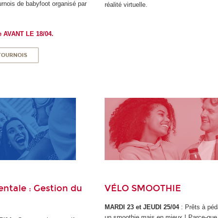
urnois de babyfoot organisé par
réalité virtuelle.
re AVANT LE 18/04.
 TOURNOIS
ntale : Gestion du
VÉLO SMOOTHIE
MARDI 23 et JEUDI 25/04
: Prêts à péd
un smoothie mais en mieux ! Parce-que 