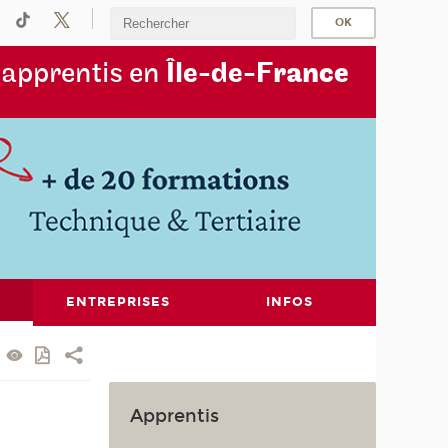
s
apprentis en
Île-de-F
rance
ENTREPRISES
INFOS
Apprentis