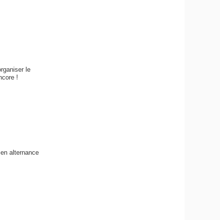
rganiser le
ncore !
en alternance