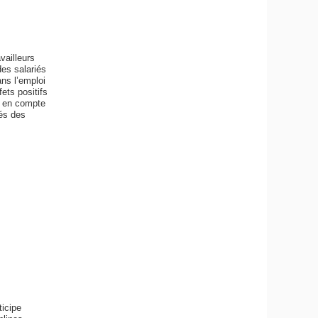
vailleurs
des salariés
ans l’emploi
ets positifs
se en compte
iés des
ticipe