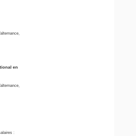
'alternance,
tional en
'alternance,
laires :