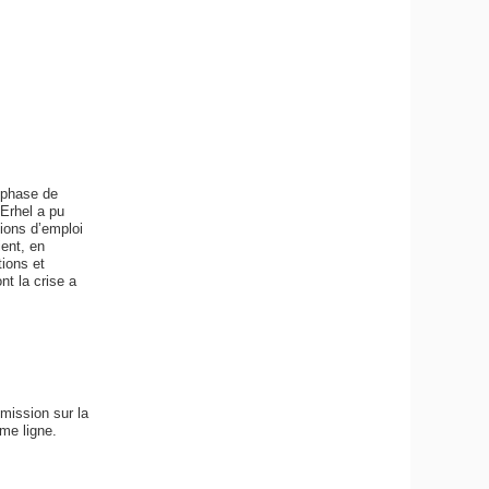
e phase de
 Erhel a pu
ions d’emploi
ient, en
tions et
nt la crise a
 mission sur la
ème ligne.