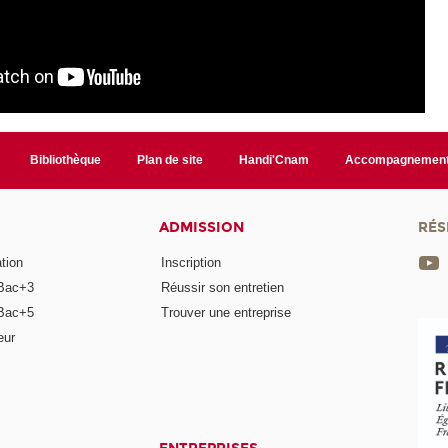
Bibliothèque
Plan de site
Handi'Cnam
Accompagnemen
ADMISSION
RÉS
tion
Inscription
Bac+3
Réussir son entretien
Bac+5
Trouver une entreprise
eur